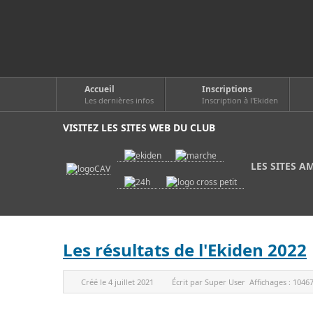
Accueil
Inscriptions
Les dernières infos
Inscription à l'Ekiden
VISITEZ LES SITES WEB DU CLUB
LES SITES A
Les résultats de l'Ekiden 2022
Créé le
4 juillet 2021
Écrit par
Super User
Affichages :
1046